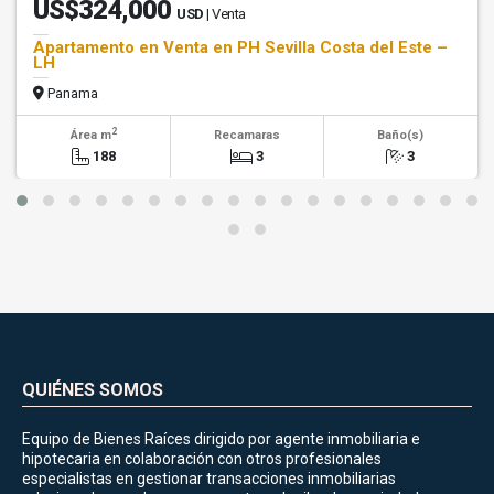
US$324,000
USD
| Venta
Apartamento en Venta en PH Sevilla Costa del Este –
LH
Panama
2
Área m
Recamaras
Baño(s)
188
3
3
QUIÉNES SOMOS
Equipo de Bienes Raíces dirigido por agente inmobiliaria e
hipotecaria en colaboración con otros profesionales
especialistas en gestionar transacciones inmobiliarias