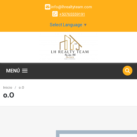
info@lhrealtyteam.com
+50765559191
Select Language
▼
MENÚ
Inicio
o.O
o.O