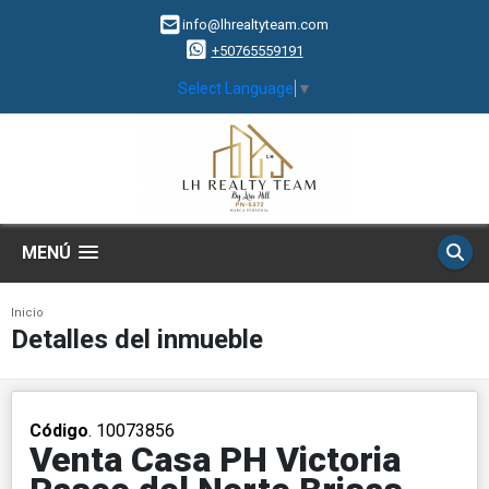
info@lhrealtyteam.com
+50765559191
Select Language
▼
MENÚ
Inicio
Detalles del inmueble
Código
. 10073856
Venta Casa PH Victoria