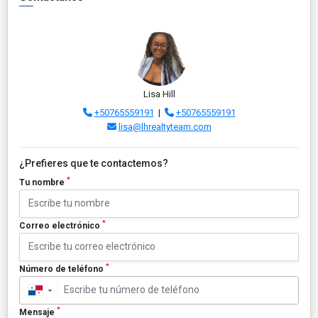
Lisa Hill
+50765559191
|
+50765559191
lisa@lhrealtyteam.com
¿Prefieres que te contactemos?
*
Tu nombre
*
Correo electrónico
*
Número de teléfono
▼
*
Mensaje