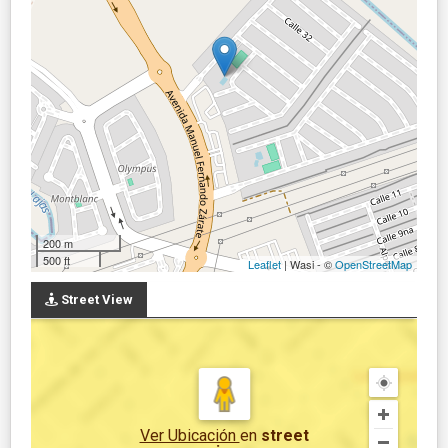
200 m
500 ft
Leaflet
| Wasi - ©
OpenStreetMap
Street View
Ver Ubicación
en
street