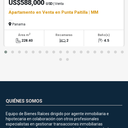
US$588,000
USD
| Venta
Apartamento en Venta en Punta Paitilla | MM
Panama
2
Área m
Recamaras
Baño(s)
228.40
2
4.5
QUIÉNES SOMOS
Equipo de Bienes Raíces dirigido por agente inmobiliaria e
hipotecaria en colaboración con otros profesionales
especialistas en gestionar transacciones inmobiliarias