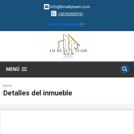
info@lhrealtyteam.com
+50765559191
Select Language
▼
MENÚ
Inicio
Detalles del inmueble