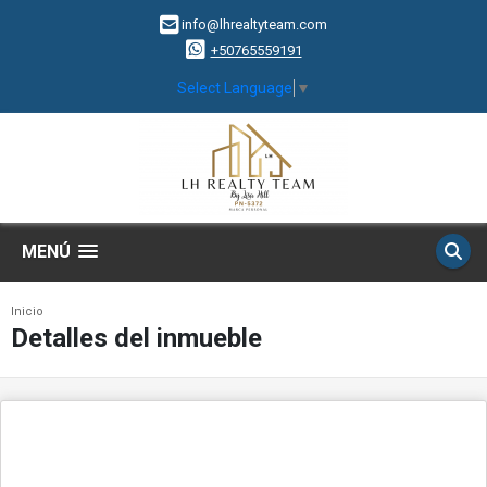
info@lhrealtyteam.com
+50765559191
Select Language
▼
MENÚ
Inicio
Detalles del inmueble