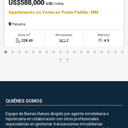
US$588,000
USD
| Venta
Apartamento en Venta en Punta Paitilla | MM
Panama
2
Área m
Recamaras
Baño(s)
228.40
2
4.5
QUIÉNES SOMOS
Equipo de Bienes Raíces dirigido por agente inmobiliaria e
hipotecaria en colaboración con otros profesionales
especialistas en gestionar transacciones inmobiliarias