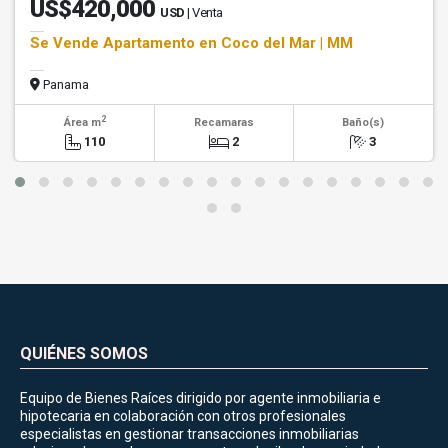
US$420,000
USD
| Venta
Se Vende Apartamento en Coco del Mar | MM
Panama
2
Área m
Recamaras
Baño(s)
110
2
3
QUIÉNES SOMOS
Equipo de Bienes Raíces dirigido por agente inmobiliaria e
hipotecaria en colaboración con otros profesionales
especialistas en gestionar transacciones inmobiliarias