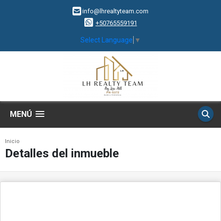
info@lhrealtyteam.com
+50765559191
Select Language
▼
MENÚ
Inicio
Detalles del inmueble