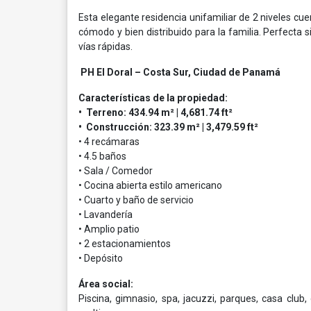
Esta elegante residencia unifamiliar de 2 niveles cue
cómodo y bien distribuido para la familia. Perfecta s
vías rápidas.
PH El Doral – Costa Sur, Ciudad de Panamá
Características de la propiedad:
• Terreno: 434.94 m² | 4,681.74 ft²
• Construcción: 323.39 m² | 3,479.59 ft²
• 4 recámaras
• 4.5 baños
• Sala / Comedor
• Cocina abierta estilo americano
• Cuarto y baño de servicio
• Lavandería
• Amplio patio
• 2 estacionamientos
• Depósito
Área social:
Piscina, gimnasio, spa, jacuzzi, parques, casa clu