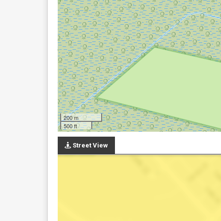
200 m
500 ft
Street View