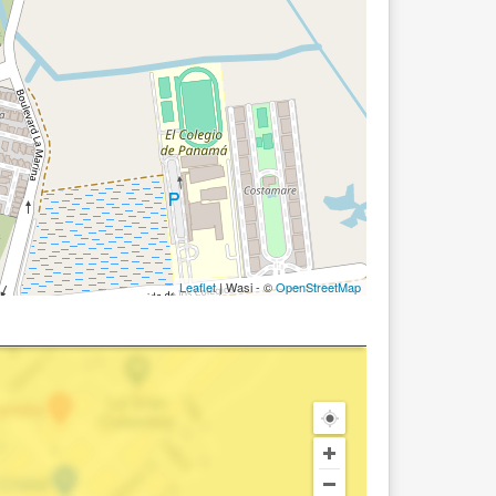
Leaflet
| Wasi - ©
OpenStreetMap