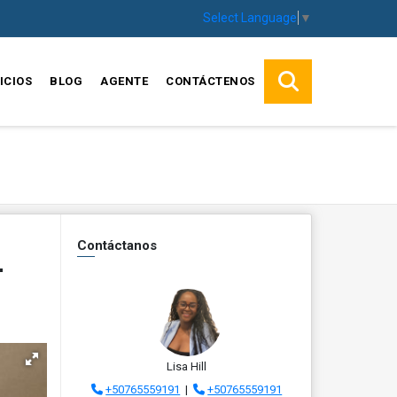
Select Language
▼
ICIOS
BLOG
AGENTE
CONTÁCTENOS
Contáctanos
-
Lisa Hill
+50765559191
|
+50765559191