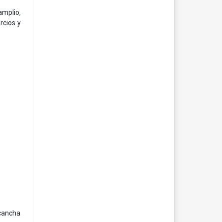
amplio,
rcios y
 cancha