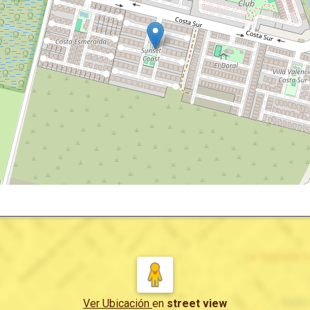
Ver Ubicación
en
street view