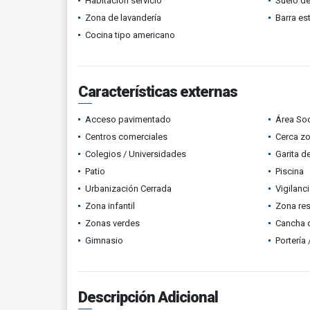
Habitación servicio
Suelo de
Zona de lavandería
Barra es
Cocina tipo americano
Características externas
Acceso pavimentado
Área Soc
Centros comerciales
Cerca z
Colegios / Universidades
Garita d
Patio
Piscina
Urbanización Cerrada
Vigilanc
Zona infantil
Zona res
Zonas verdes
Cancha d
Gimnasio
Portería
Descripción Adicional