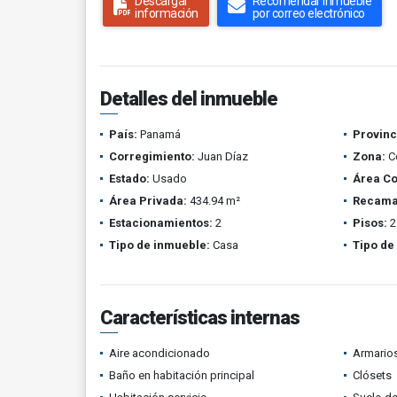
Descargar
Recomendar inmueble
información
por correo electrónico
Detalles del inmueble
País:
Panamá
Provinc
Corregimiento:
Juan Díaz
Zona:
Co
Estado:
Usado
Área Co
Área Privada:
434.94 m²
Recama
Estacionamientos:
2
Pisos:
2
Tipo de inmueble:
Casa
Tipo de
Características internas
Aire acondicionado
Armario
Baño en habitación principal
Clósets