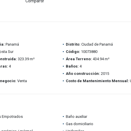
Compartir
ia:
Panamá
Distrito:
Ciudad de Panamá
sta Sur
Código:
10073880
nstruida:
323.39 m²
Área Terreno:
434.94 m²
ras:
4
Baños:
4
Año construcción:
2015
 negocio:
Venta
Costo de Mantenimiento Mensual:
s Empotrados
Baño auxiliar
Gas domiciliario