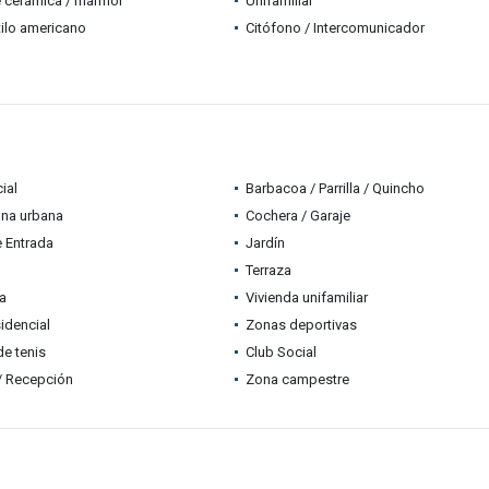
 cerámica / mármol
Unifamiliar
tilo americano
Citófono / Intercomunicador
ial
Barbacoa / Parrilla / Quincho
ona urbana
Cochera / Garaje
e Entrada
Jardín
Terraza
ia
Vivienda unifamiliar
idencial
Zonas deportivas
e tenis
Club Social
 / Recepción
Zona campestre