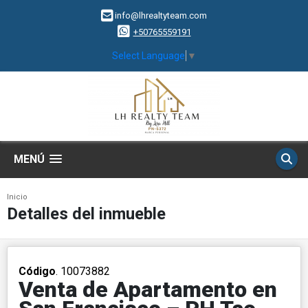
info@lhrealtyteam.com
+50765559191
Select Language
▼
MENÚ
Inicio
Detalles del inmueble
Código
. 10073882
Venta de Apartamento en