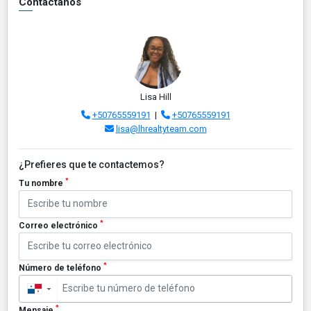
Contáctanos
Lisa Hill
+50765559191
|
+50765559191
lisa@lhrealtyteam.com
¿Prefieres que te contactemos?
*
Tu nombre
*
Correo electrónico
*
Número de teléfono
▼
*
Mensaje