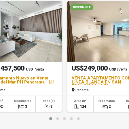
DISPONIBLE
457,500
US$249,000
USD
| Venta
USD
| Venta
amento Nuevo en Venta
VENTA APARTAMENTO CO
del Mar PH Panorama - LH
LINEA BLANCA EN SAN
FRANCISCO - MM
ama
Panama
2
2
m
Recamaras
Baño(s)
Área m
Recamaras
B
92
3
3
124
2