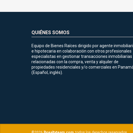
QUIÉNES SOMOS
Equipo de Bienes Raíces dirigido por agente inmobiliar
e hipotecaria en colaboración con otros profesionales
especialistas en gestionar transacciones inmobiliarias
relacionadas con la compra, venta y alquiler de
propiedades residenciales y/o comerciales en Panamá
(Español, inglés).
©2026
lhrealtyteam.com
, todos los derechos reservados.