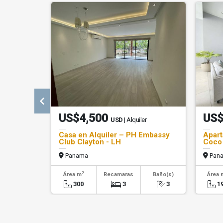
US$4,500
US$
USD
| Alquiler
Casa en Alquiler – PH Embassy
Apart
Club Clayton - LH
Coco 
Panama
Pan
2
Área m
Recamaras
Baño(s)
Área 
300
3
3
1