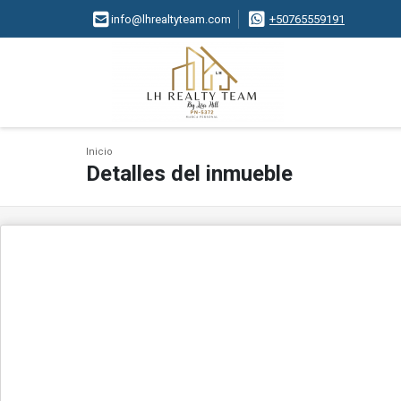
info@lhrealtyteam.com
+50765559191
Inicio
Detalles del inmueble