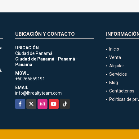
UBICACIÓN Y CONTACTO
INFORMACIÓ
ia
UBICACIÓN
Inicio
Ciudad de Panamá
Venta
Ciudad de Panamá - Panamá -
Panamá
Alquiler
.
MÓVIL
Servicios
+50765559191
Blog
EMAIL
Contáctenos
info@lhrealtyteam.com
Políticas de pr
Facebook
X
Instagram
YouTube
TikTok