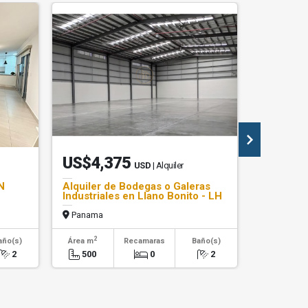
US$4,375
US$42
USD
| Alquiler
N
Alquiler de Bodegas o Galeras
Venta Cas
Industriales en Llano Bonito - LH
cerca de 
Panama
Panama
2
2
año(s)
Área m
Recamaras
Baño(s)
Área m
2
500
0
2
317.01