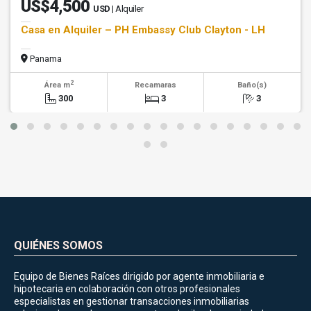
US$4,500
USD
| Alquiler
Casa en Alquiler – PH Embassy Club Clayton - LH
Panama
2
Área m
Recamaras
Baño(s)
300
3
3
QUIÉNES SOMOS
Equipo de Bienes Raíces dirigido por agente inmobiliaria e
hipotecaria en colaboración con otros profesionales
especialistas en gestionar transacciones inmobiliarias