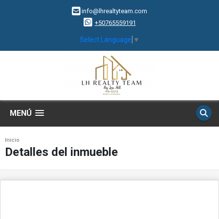
info@lhrealtyteam.com
+50765559191
Select Language
▼
MENÚ
Inicio
Detalles del inmueble