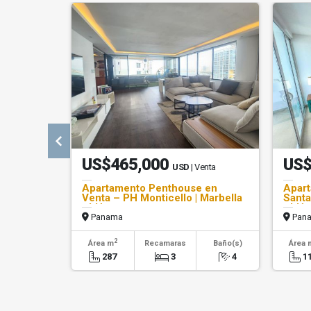
US$465,000
US$
USD
| Venta
Apartamento Penthouse en
Apart
Venta – PH Monticello | Marbella
Santa
- LH
- LH
Panama
Pan
2
Área m
Recamaras
Baño(s)
Área 
287
3
4
1