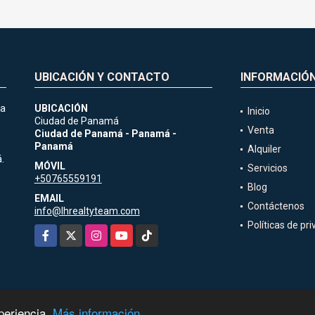
UBICACIÓN Y CONTACTO
INFORMACIÓ
ia
UBICACIÓN
Inicio
Ciudad de Panamá
Venta
Ciudad de Panamá - Panamá -
Panamá
Alquiler
.
MÓVIL
Servicios
+50765559191
Blog
EMAIL
Contáctenos
info@lhrealtyteam.com
Políticas de pr
Facebook
X
Instagram
YouTube
TikTok
periencia.
Más información