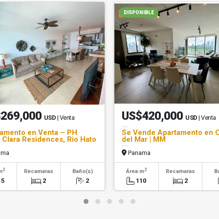
DISPONIBLE
269,000
US$420,000
USD
| Venta
USD
| Venta
amento en Venta – PH
Se Vende Apartamento en 
 Clara Residences, Rio Hato
del Mar | MM
ama
Panama
2
2
m
Recamaras
Baño(s)
Área m
Recamaras
B
15
2
2
110
2