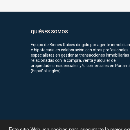
QUIÉNES SOMOS
Equipo de Bienes Raíces dirigido por agente inmobiliar
e hipotecaria en colaboración con otros profesionales
especialistas en gestionar transacciones inmobiliarias
relacionadas con la compra, venta y alquiler de
propiedades residenciales y/o comerciales en Panamá
(Español, inglés).
Este sitio Web usa cookies para asegurarte la mejor ex
©2026
lhrealtyteam.com
, todos los derechos reservados.