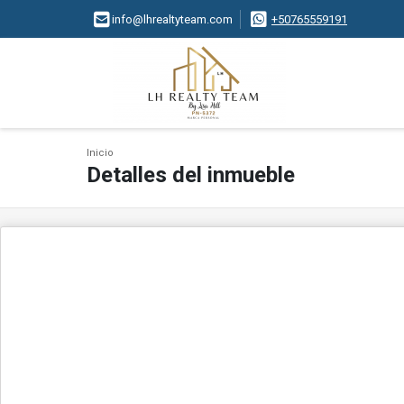
info@lhrealtyteam.com
+50765559191
Inicio
Detalles del inmueble