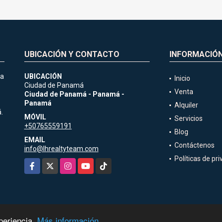
UBICACIÓN Y CONTACTO
INFORMACIÓ
ia
UBICACIÓN
Inicio
Ciudad de Panamá
Venta
Ciudad de Panamá - Panamá -
Panamá
Alquiler
.
MÓVIL
Servicios
+50765559191
Blog
EMAIL
Contáctenos
info@lhrealtyteam.com
Políticas de pr
Facebook
X
Instagram
YouTube
TikTok
periencia.
Más información