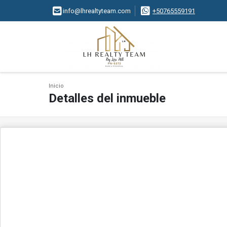
info@lhrealtyteam.com
+50765559191
Inicio
Detalles del inmueble