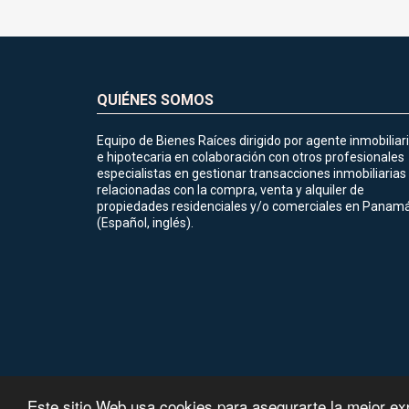
QUIÉNES SOMOS
Equipo de Bienes Raíces dirigido por agente inmobiliar
e hipotecaria en colaboración con otros profesionales
especialistas en gestionar transacciones inmobiliarias
relacionadas con la compra, venta y alquiler de
propiedades residenciales y/o comerciales en Panamá
(Español, inglés).
Este sitio Web usa cookies para asegurarte la mejor ex
©2026
lhrealtyteam.com
, todos los derechos reservados.