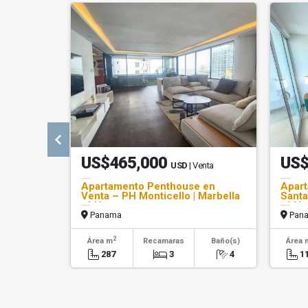
US$465,000
US$
USD
| Venta
Apartamento Penthouse en
Apart
Venta – PH Monticello | Marbella
Santa
- LH
- LH
Panama
Pan
2
Área m
Recamaras
Baño(s)
Área 
287
3
4
1