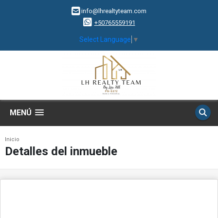
info@lhrealtyteam.com
+50765559191
Select Language
▼
MENÚ
Inicio
Detalles del inmueble