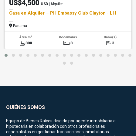
US$4,500
USD
| Alquiler
Casa en Alquiler – PH Embassy Club Clayton - LH
Panama
2
Área m
Recamaras
Baño(s)
300
3
3
QUIÉNES SOMOS
Equipo de Bienes Raíces dirigido por agente inmobiliaria e
hipotecaria en colaboración con otros profesionales
especialistas en gestionar transacciones inmobiliarias