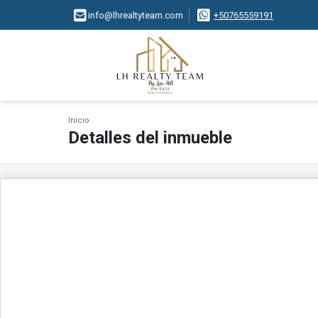
info@lhrealtyteam.com
+50765559191
Inicio
Detalles del inmueble