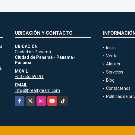
UBICACIÓN Y CONTACTO
INFORMACIÓ
ia
UBICACIÓN
Inicio
Ciudad de Panamá
Venta
Ciudad de Panamá - Panamá -
Panamá
Alquiler
.
MÓVIL
Servicios
+50765559191
Blog
EMAIL
Contáctenos
info@lhrealtyteam.com
Políticas de pr
Facebook
X
Instagram
YouTube
TikTok