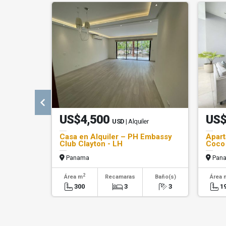
US$4,500
US$
USD
| Alquiler
Casa en Alquiler – PH Embassy
Apart
Club Clayton - LH
Coco 
Panama
Pan
2
Área m
Recamaras
Baño(s)
Área 
300
3
3
1