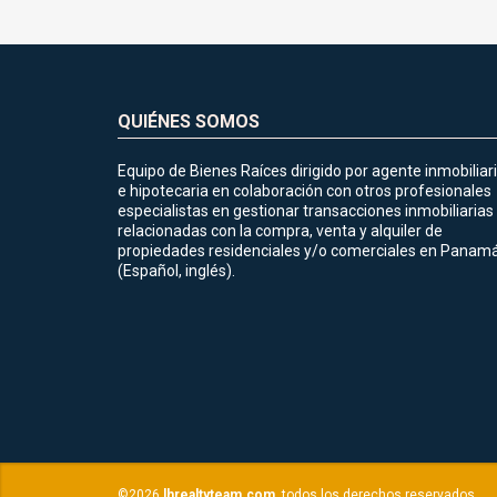
QUIÉNES SOMOS
Equipo de Bienes Raíces dirigido por agente inmobiliar
e hipotecaria en colaboración con otros profesionales
especialistas en gestionar transacciones inmobiliarias
relacionadas con la compra, venta y alquiler de
propiedades residenciales y/o comerciales en Panamá
(Español, inglés).
©2026
lhrealtyteam.com
, todos los derechos reservados.