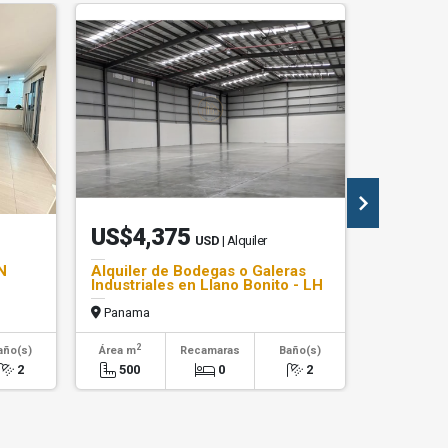
US$4,375
US$42
USD
| Alquiler
N
Alquiler de Bodegas o Galeras
Venta Cas
Industriales en Llano Bonito - LH
cerca de 
Panama
Panama
2
2
año(s)
Área m
Recamaras
Baño(s)
Área m
2
500
0
2
317.01