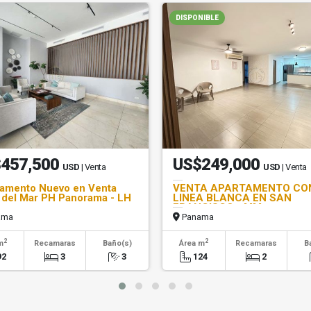
DISPONIBLE
457,500
US$249,000
USD
| Venta
USD
| Venta
amento Nuevo en Venta
VENTA APARTAMENTO CO
del Mar PH Panorama - LH
LINEA BLANCA EN SAN
FRANCISCO - MM
ama
Panama
2
2
m
Recamaras
Baño(s)
Área m
Recamaras
B
92
3
3
124
2