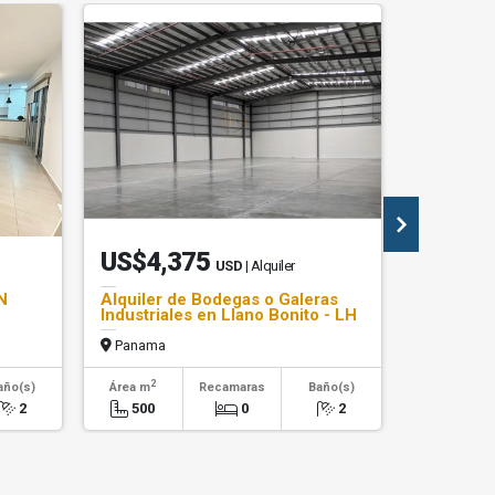
US$4,375
US$42
USD
| Alquiler
N
Alquiler de Bodegas o Galeras
Venta Cas
Industriales en Llano Bonito - LH
cerca de 
Panama
Panama
2
2
año(s)
Área m
Recamaras
Baño(s)
Área m
2
500
0
2
317.01