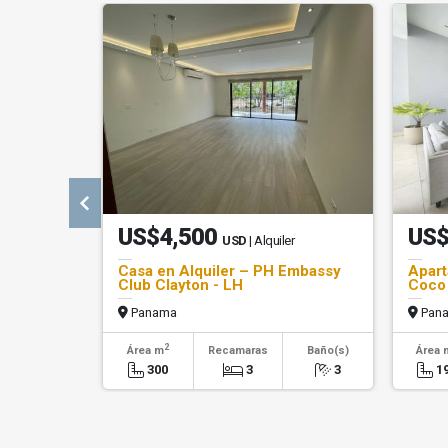
US$4,500
US$
USD
| Alquiler
Casa en Alquiler – PH Embassy
Apart
Club Clayton - LH
Coco 
Panama
Pan
2
Área m
Recamaras
Baño(s)
Área 
300
3
3
1