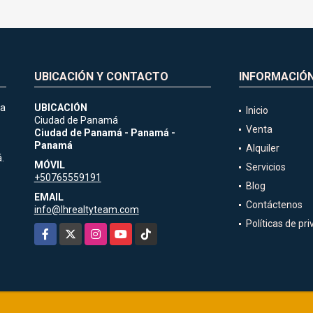
UBICACIÓN Y CONTACTO
INFORMACIÓ
ia
UBICACIÓN
Inicio
Ciudad de Panamá
Venta
Ciudad de Panamá - Panamá -
Panamá
Alquiler
.
MÓVIL
Servicios
+50765559191
Blog
EMAIL
Contáctenos
info@lhrealtyteam.com
Políticas de pr
Facebook
X
Instagram
YouTube
TikTok