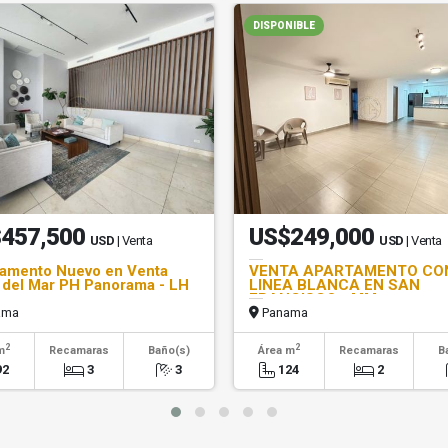
DISPONIBLE
457,500
US$249,000
USD
| Venta
USD
| Venta
amento Nuevo en Venta
VENTA APARTAMENTO CO
del Mar PH Panorama - LH
LINEA BLANCA EN SAN
FRANCISCO - MM
ama
Panama
2
2
m
Recamaras
Baño(s)
Área m
Recamaras
B
92
3
3
124
2