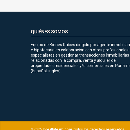
QUIÉNES SOMOS
Equipo de Bienes Raíces dirigido por agente inmobiliar
e hipotecaria en colaboración con otros profesionales
especialistas en gestionar transacciones inmobiliarias
relacionadas con la compra, venta y alquiler de
propiedades residenciales y/o comerciales en Panamá
(Español, inglés).
©2026
lhrealtyteam.com
, todos los derechos reservados.