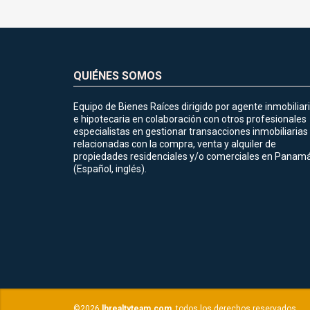
QUIÉNES SOMOS
Equipo de Bienes Raíces dirigido por agente inmobiliar
e hipotecaria en colaboración con otros profesionales
especialistas en gestionar transacciones inmobiliarias
relacionadas con la compra, venta y alquiler de
propiedades residenciales y/o comerciales en Panamá
(Español, inglés).
©2026
lhrealtyteam.com
, todos los derechos reservados.