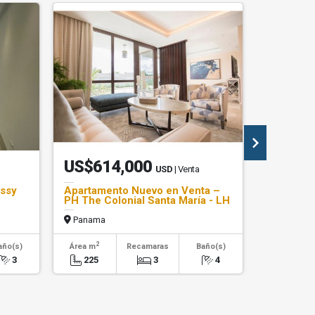
US$614,000
US$4,
USD
| Venta
assy
Apartamento Nuevo en Venta –
Alquiler 
PH The Colonial Santa María - LH
Industria
Panama
Panama
2
2
año(s)
Área m
Recamaras
Baño(s)
Área m
3
225
3
4
500