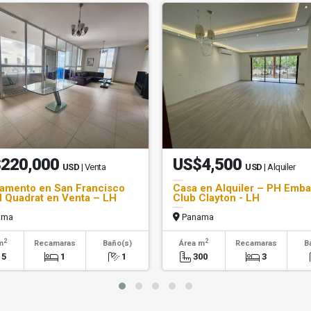
220,000
US$4,500
USD
| Venta
USD
| Alquiler
amento en San Francisco
Casa en Alquiler – PH Emb
 Quadrat en Venta – LH
Club Clayton - LH
ama
Panama
2
2
m
Recamaras
Baño(s)
Área m
Recamaras
B
15
1
1
300
3