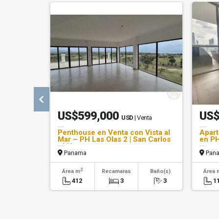
US$599,000
US$
USD
| Venta
Penthouse en Venta con Vista al
Apart
Mar – PH Las Olas 2 | San Carlos
en PH
- LH
Panama
Pan
2
Área m
Recamaras
Baño(s)
Área 
412
3
3
1