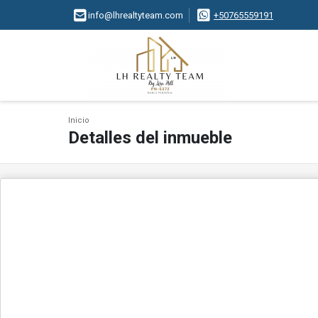
info@lhrealtyteam.com
+50765559191
Inicio
Detalles del inmueble