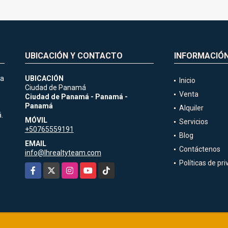
UBICACIÓN Y CONTACTO
INFORMACIÓ
ia
UBICACIÓN
Inicio
Ciudad de Panamá
Venta
Ciudad de Panamá - Panamá -
Panamá
Alquiler
.
MÓVIL
Servicios
+50765559191
Blog
EMAIL
Contáctenos
info@lhrealtyteam.com
Políticas de pr
Facebook
X
Instagram
YouTube
TikTok