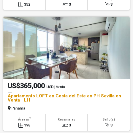
352
3
3
US$365,000
USD
| Venta
Apartamento LOFT en Costa del Este en PH Sevilla en
Venta - LH
Panama
2
Área m
Recamaras
Baño(s)
198
3
3