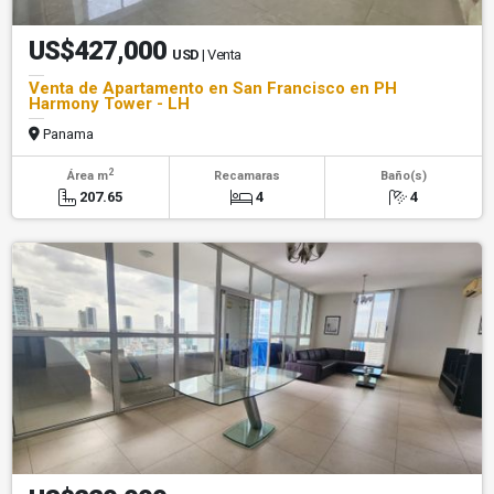
US$427,000
USD
| Venta
Venta de Apartamento en San Francisco en PH
Harmony Tower - LH
Panama
2
Área m
Recamaras
Baño(s)
207.65
4
4