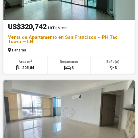
US$320,742
USD
| Venta
Venta de Apartamento en San Francisco – PH Tao
Tower – LH
Panama
2
Área m
Recamaras
Baño(s)
205.84
3
3