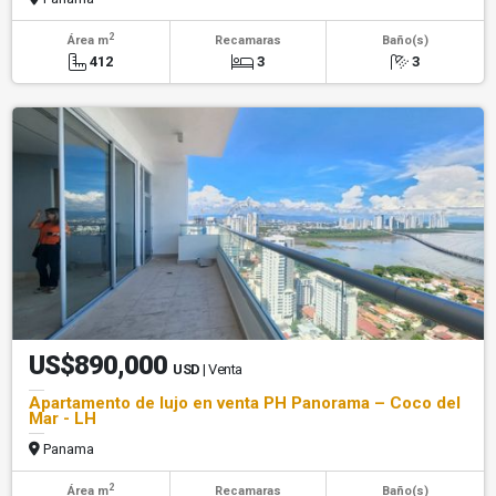
2
Área m
Recamaras
Baño(s)
412
3
3
US$890,000
USD
| Venta
Apartamento de lujo en venta PH Panorama – Coco del
Mar - LH
Panama
2
Área m
Recamaras
Baño(s)