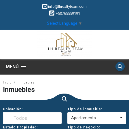
info@lhrealtyteam.com
+50765559191
Select Language
▼
MENÚ
Inicio
Inmuebles
Inmuebles
Ubicación:
Tipo de inmueble:
Apartamento
Estado Propiedad:
Tipo de negocio: