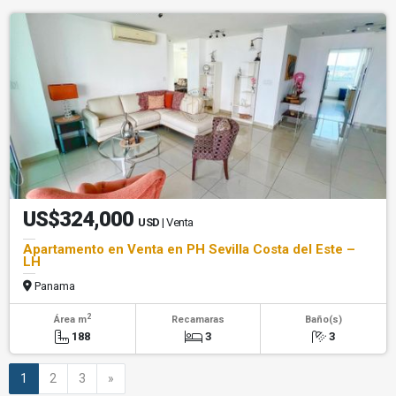
US$324,000
USD
| Venta
Apartamento en Venta en PH Sevilla Costa del Este –
LH
Panama
2
Área m
Recamaras
Baño(s)
188
3
3
Siguiente
1
2
3
»