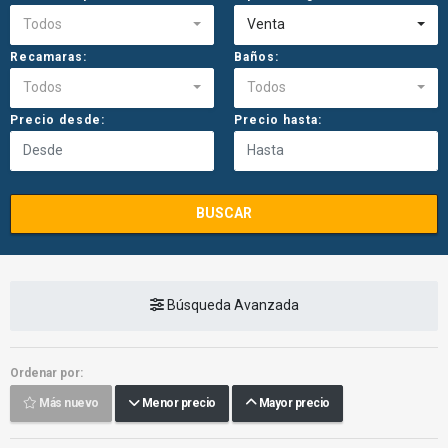
Todos
Venta
Recamaras:
Baños:
Todos
Todos
Precio desde:
Precio hasta:
BUSCAR
Búsqueda Avanzada
Ordenar por:
Más nuevo
Menor precio
Mayor precio