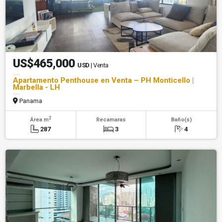
US$465,000
USD
| Venta
Apartamento Penthouse en Venta – PH Monticello |
Marbella - LH
Panama
2
Área m
Recamaras
Baño(s)
287
3
4