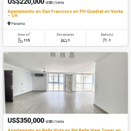
US$220,000
USD
| Venta
Apartamento en San Francisco en PH Quadrat en Venta
– LH
Panama
2
Área m
Recamaras
Baño(s)
115
1
1
US$350,000
USD
| Venta
Apartamento en Bella Vista en PH Belle View Tower en