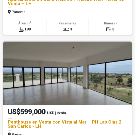
Venta – LH
Panama
2
Área m
Recamaras
Baño(s)
180
3
3
US$599,000
USD
| Venta
Penthouse en Venta con Vista al Mar – PH Las Olas 2 |
San Carlos - LH
Panama