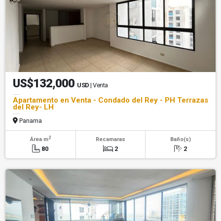
US$132,000
USD
| Venta
Apartamento en Venta - Condado del Rey - PH Terrazas
del Rey- LH
Panama
2
Área m
Recamaras
Baño(s)
80
2
2