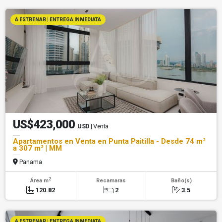
A ESTRENAR | ENTREGA INMEDIATA
US$423,000
USD
| Venta
Apartamentos en Venta en Punta Paitilla - Desde 74 m²
a 307 m² | MM
Panama
2
Área m
Recamaras
Baño(s)
120.82
2
3.5
A ESTRENAR | ENTREGA INMEDIATA