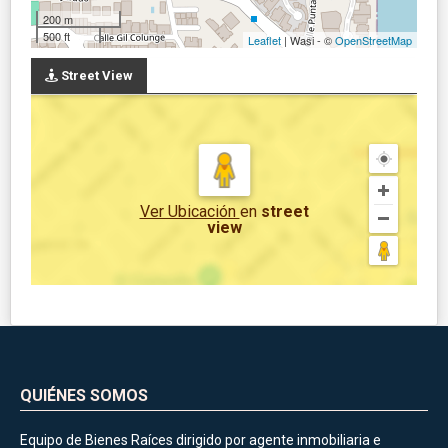
200 m
500 ft
Leaflet
| Wasi - ©
OpenStreetMap
Street View
Ver Ubicación
en
street
view
QUIÉNES SOMOS
Equipo de Bienes Raíces dirigido por agente inmobiliaria e