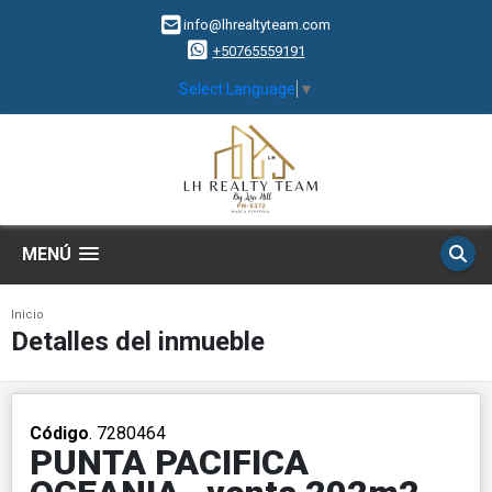
info@lhrealtyteam.com
+50765559191
Select Language
▼
MENÚ
Inicio
Detalles del inmueble
Código
. 7280464
PUNTA PACIFICA