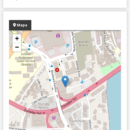
Mapa
+
−