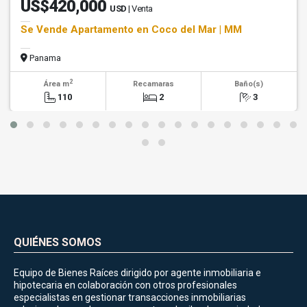
US$420,000
USD
| Venta
Se Vende Apartamento en Coco del Mar | MM
Panama
2
Área m
Recamaras
Baño(s)
110
2
3
QUIÉNES SOMOS
Equipo de Bienes Raíces dirigido por agente inmobiliaria e
hipotecaria en colaboración con otros profesionales
especialistas en gestionar transacciones inmobiliarias