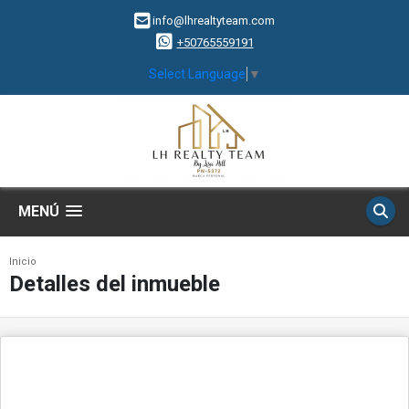
info@lhrealtyteam.com
+50765559191
Select Language
▼
MENÚ
Inicio
Detalles del inmueble