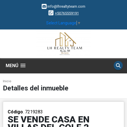
info@lhrealtyteam.com
+50765559191
Select Language
▼
MENÚ
Inicio
Detalles del inmueble
Código
. 7219283
SE VENDE CASA EN