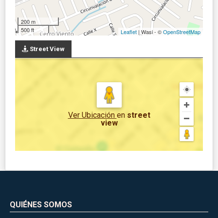
200 m
500 ft
Leaflet
| Wasi - ©
OpenStreetMap
Street View
Ver Ubicación
en
street
view
QUIÉNES SOMOS