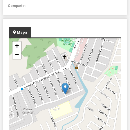
Compartir:
Mapa
+
−