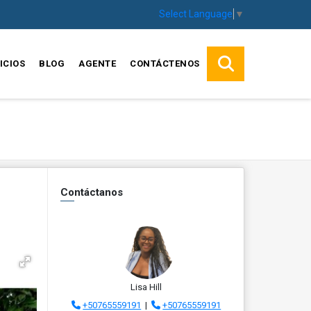
Select Language
▼
ICIOS
BLOG
AGENTE
CONTÁCTENOS
Contáctanos
Lisa Hill
+50765559191
|
+50765559191