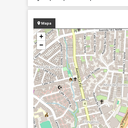
Mapa
+
−