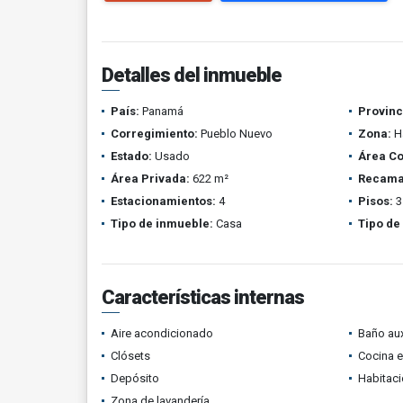
Detalles del inmueble
País:
Panamá
Provinc
Corregimiento:
Pueblo Nuevo
Zona:
Ha
Estado:
Usado
Área Co
Área Privada:
622 m²
Recama
Estacionamientos:
4
Pisos:
3
Tipo de inmueble:
Casa
Tipo de
Características internas
Aire acondicionado
Baño aux
Clósets
Cocina 
Depósito
Habitaci
Zona de lavandería