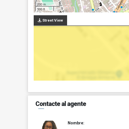
200 m
500 ft
Street View
Contacte al agente
Nombre: