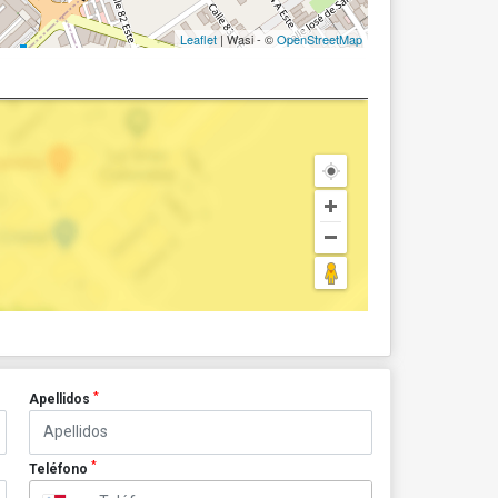
Leaflet
| Wasi - ©
OpenStreetMap
*
Apellidos
*
Teléfono