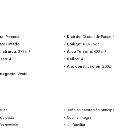
ia:
Panamá
Distrito:
Ciudad de Panamá
to Pintado
Código:
10077527
nstruida:
377 m²
Área Terreno:
622 m²
ras:
4
Baños:
4
Año construcción:
2002
 negocio:
Venta
iliar
Baño en habitación principal
equipada
Cocina integral
ón servicio
Unifamiliar