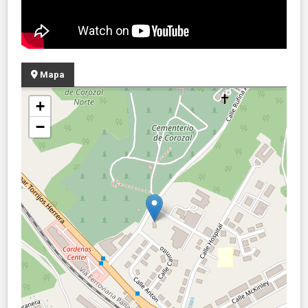
Mapa
+
−