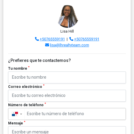
Lisa Hill
+50765559191
|
+50765559191
lisa@lhrealtyteam.com
¿Prefieres que te contactemos?
*
Tu nombre
*
Correo electrónico
*
Número de teléfono
▼
*
Mensaje