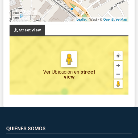
200 m
500 ft
Leaflet
| Wasi - ©
OpenStreetMap
Street View
Ver Ubicación
en
street
view
QUIÉNES SOMOS