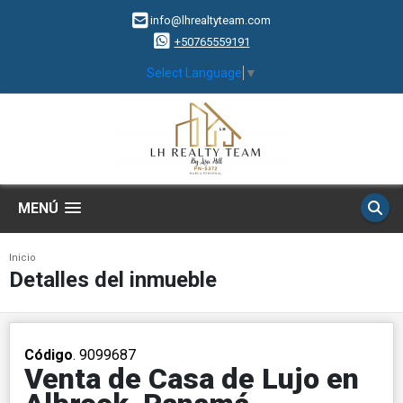
info@lhrealtyteam.com
+50765559191
Select Language
▼
MENÚ
Inicio
Detalles del inmueble
Código
. 9099687
Venta de Casa de Lujo en