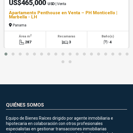
US$465,000
USD
| Venta
Apartamento Penthouse en Venta – PH Monticello |
Marbella - LH
Panama
2
Área m
Recamaras
Baño(s)
287
3
4
QUIÉNES SOMOS
Equipo de Bienes Raíces dirigido por agente inmobiliaria e
hipotecaria en colaboración con otros profesionales
especialistas en gestionar transacciones inmobiliarias