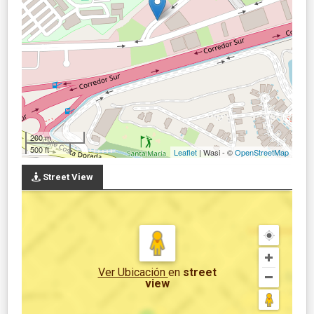
200 m
500 ft
Leaflet
| Wasi - ©
OpenStreetMap
Street View
Ver Ubicación
en
street
view