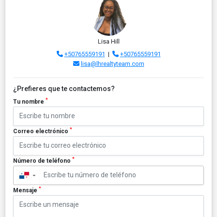
Lisa Hill
+50765559191
|
+50765559191
lisa@lhrealtyteam.com
¿Prefieres que te contactemos?
*
Tu nombre
*
Correo electrónico
*
Número de teléfono
▼
*
Mensaje