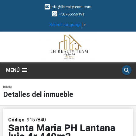
info@lhrealtyteam.com
+50765559191
Select Language
▼
MENÚ
Inicio
Detalles del inmueble
Código
. 9157840
Santa Maria PH Lantana