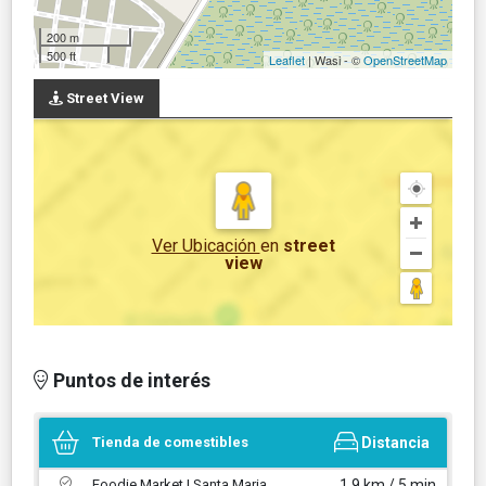
200 m
500 ft
Leaflet
| Wasi - ©
OpenStreetMap
Street View
Ver Ubicación
en
street
view
Puntos de interés
Tienda de comestibles
Distancia
Foodie Market | Santa Maria
1,9 km / 5 min