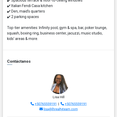
✔️ Spacious terrace & floor-to-ceiling windows
✔️ Italian Fendi Casa kitchen
✔️ Den, maid’s quarters
✔️ 2 parking spaces
Top-tier amenities: Infinity pool, gym & spa, bar, poker lounge,
squash, boxing ring, business center, jacuzzi, music studio,
kids’ areas & more.
Contáctanos
Lisa Hill
+50765559191
|
+50765559191
lisa@lhrealtyteam.com