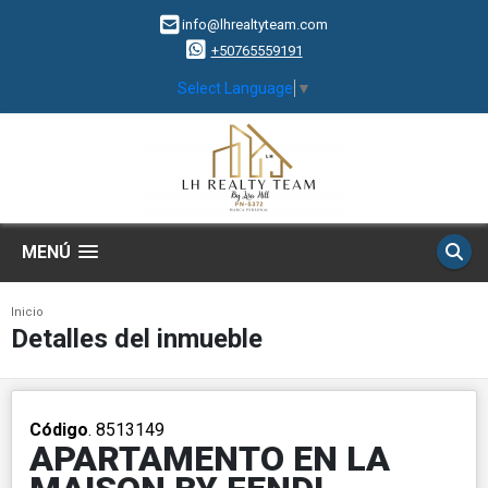
info@lhrealtyteam.com
+50765559191
Select Language
▼
MENÚ
Inicio
Detalles del inmueble
Código
. 8513149
APARTAMENTO EN LA