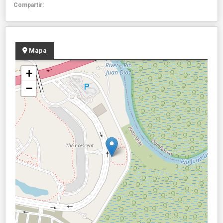
Compartir:
Mapa
+
−