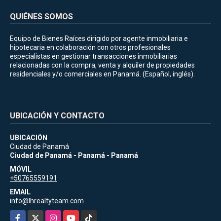
QUIÉNES SOMOS
Equipo de Bienes Raíces dirigido por agente inmobiliaria e
hipotecaria en colaboración con otros profesionales
especialistas en gestionar transacciones inmobiliarias
relacionadas con la compra, venta y alquiler de propiedades
residenciales y/o comerciales en Panamá. (Español, inglés).
UBICACIÓN Y CONTACTO
UBICACIÓN
Ciudad de Panamá
Ciudad de Panamá - Panamá - Panamá
MÓVIL
+50765559191
EMAIL
info@lhrealtyteam.com
Facebook
X
Instagram
YouTube
TikTok