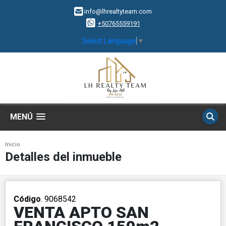
info@lhrealtyteam.com
+50765559191
Select Language
▼
MENÚ
Inicio
Detalles del inmueble
Código
. 9068542
VENTA APTO SAN