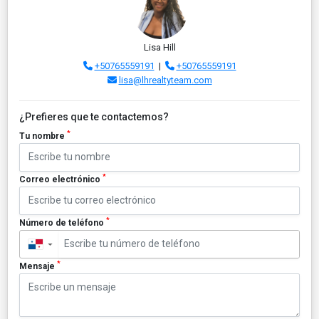
Lisa Hill
+50765559191
|
+50765559191
lisa@lhrealtyteam.com
¿Prefieres que te contactemos?
*
Tu nombre
*
Correo electrónico
*
Número de teléfono
▼
*
Mensaje