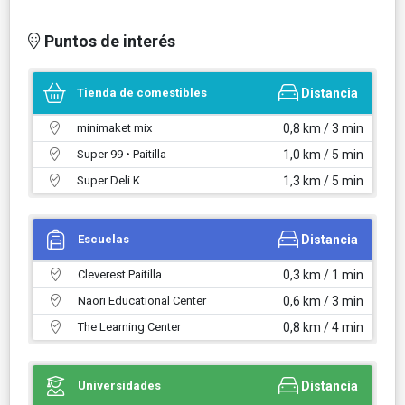
Puntos de interés
Tienda de comestibles
Distancia
minimaket mix
0,8 km / 3 min
Super 99 • Paitilla
1,0 km / 5 min
Super Deli K
1,3 km / 5 min
Escuelas
Distancia
Cleverest Paitilla
0,3 km / 1 min
Naori Educational Center
0,6 km / 3 min
The Learning Center
0,8 km / 4 min
Universidades
Distancia