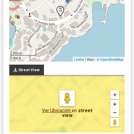
200 m
500 ft
Leaflet
| Wasi - ©
OpenStreetMap
Street View
Ver Ubicación
en
street
view