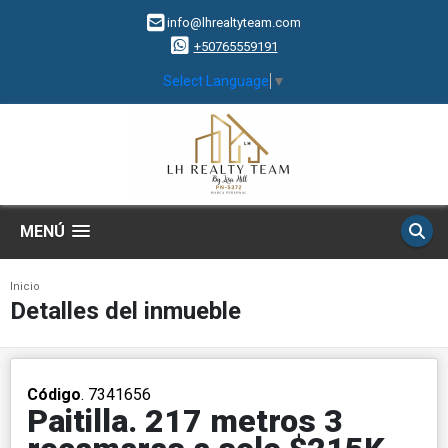
info@lhrealtyteam.com
+50765559191
Select Language
▼
MENÚ
Inicio
Detalles del inmueble
Código
. 7341656
Paitilla. 217 metros 3