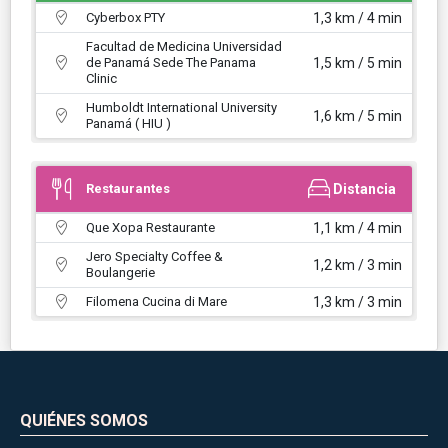
Cyberbox PTY
1,3 km / 4 min
Facultad de Medicina Universidad
de Panamá Sede The Panama
1,5 km / 5 min
Clinic
Humboldt International University
1,6 km / 5 min
Panamá ( HIU )
Restaurantes
Distancia
Que Xopa Restaurante
1,1 km / 4 min
Jero Specialty Coffee &
1,2 km / 3 min
Boulangerie
Filomena Cucina di Mare
1,3 km / 3 min
QUIÉNES SOMOS