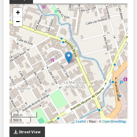
+
−
200 m
500 ft
Leaflet
| Wasi - ©
OpenStreetMap
Street View