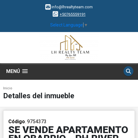
info@lhrealtyteam.com
+50765559191
Select Language
▼
MENÚ
Inicio
Detalles del inmueble
Código
. 9754373
SE VENDE APARTAMENTO