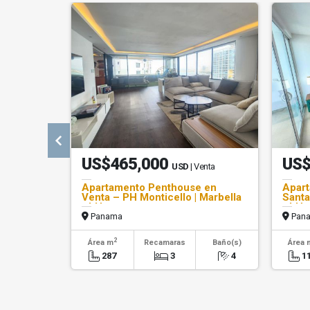
US$465,000
US$
USD
| Venta
Apartamento Penthouse en
Apart
Venta – PH Monticello | Marbella
Santa
- LH
- LH
Panama
Pan
2
Área m
Recamaras
Baño(s)
Área 
287
3
4
1