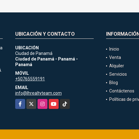
UBICACIÓN Y CONTACTO
INFORMACIÓ
ia
UBICACIÓN
Inicio
Ciudad de Panamá
Venta
Ciudad de Panamá - Panamá -
Panamá
Alquiler
.
MÓVIL
Servicios
+50765559191
Blog
EMAIL
Contáctenos
info@lhrealtyteam.com
Políticas de pr
Facebook
X
Instagram
YouTube
TikTok