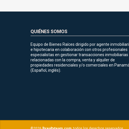
QUIÉNES SOMOS
Equipo de Bienes Raíces dirigido por agente inmobiliar
e hipotecaria en colaboración con otros profesionales
especialistas en gestionar transacciones inmobiliarias
relacionadas con la compra, venta y alquiler de
propiedades residenciales y/o comerciales en Panamá
(Español, inglés).
©2026
lhrealtyteam.com
, todos los derechos reservados.