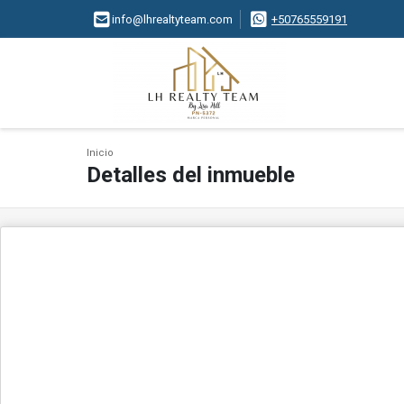
info@lhrealtyteam.com
+50765559191
Inicio
Detalles del inmueble