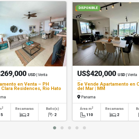
DISPONIBLE
269,000
US$420,000
USD
| Venta
USD
| Venta
amento en Venta – PH
Se Vende Apartamento en 
 Clara Residences, Rio Hato
del Mar | MM
ama
Panama
2
2
m
Recamaras
Baño(s)
Área m
Recamaras
B
15
2
2
110
2