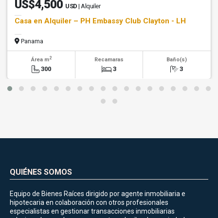
US$4,500
USD
| Alquiler
Casa en Alquiler – PH Embassy Club Clayton - LH
Panama
2
Área m
Recamaras
Baño(s)
300
3
3
QUIÉNES SOMOS
Equipo de Bienes Raíces dirigido por agente inmobiliaria e
hipotecaria en colaboración con otros profesionales
especialistas en gestionar transacciones inmobiliarias