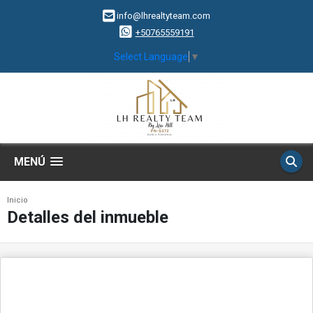
info@lhrealtyteam.com
+50765559191
Select Language
▼
MENÚ
Inicio
Detalles del inmueble