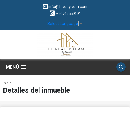
info@lhrealtyteam.com
+50765559191
Select Language
▼
MENÚ
Inicio
Detalles del inmueble