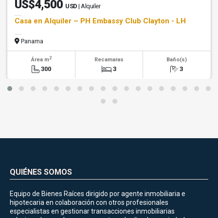
US$4,500
USD
| Alquiler
Casa en Alquiler – PH Embassy Club Clayton - LH
Panama
2
Área m
Recamaras
Baño(s)
300
3
3
QUIÉNES SOMOS
Equipo de Bienes Raíces dirigido por agente inmobiliaria e
hipotecaria en colaboración con otros profesionales
especialistas en gestionar transacciones inmobiliarias