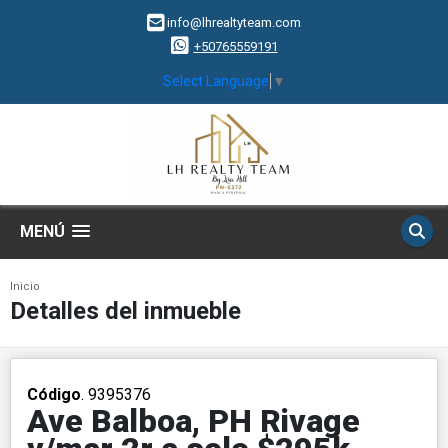
info@lhrealtyteam.com
+50765559191
Select Language
▼
MENÚ
Inicio
Detalles del inmueble
Código
. 9395376
Ave Balboa, PH Rivage