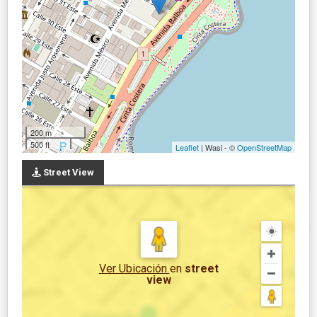
200 m
500 ft
Leaflet
| Wasi - ©
OpenStreetMap
Street View
Ver Ubicación
en
street
view