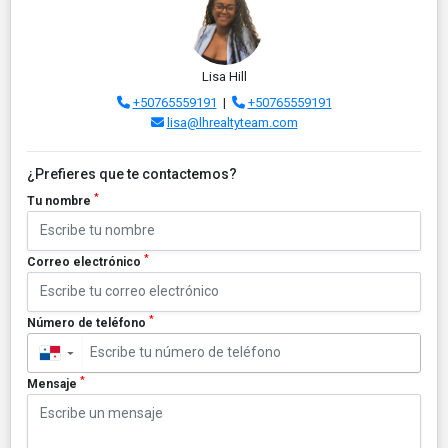
Lisa Hill
+50765559191
|
+50765559191
lisa@lhrealtyteam.com
¿Prefieres que te contactemos?
*
Tu nombre
*
Correo electrónico
*
Número de teléfono
▼
*
Mensaje