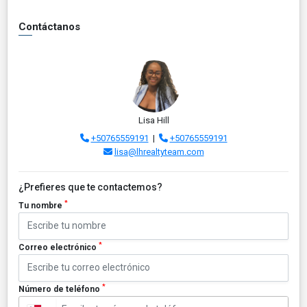
Contáctanos
Lisa Hill
+50765559191
|
+50765559191
lisa@lhrealtyteam.com
¿Prefieres que te contactemos?
*
Tu nombre
*
Correo electrónico
*
Número de teléfono