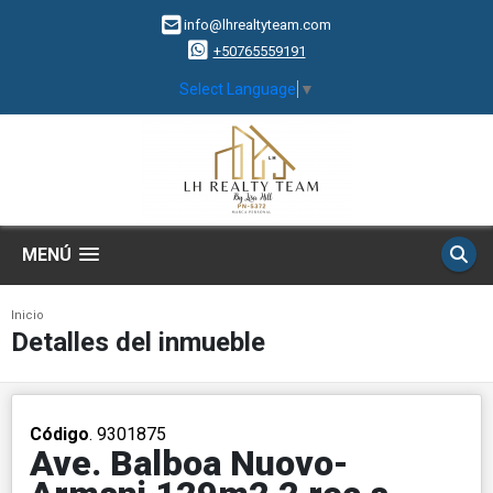
info@lhrealtyteam.com
+50765559191
Select Language
▼
MENÚ
Inicio
Detalles del inmueble
Código
. 9301875
Ave. Balboa Nuovo-