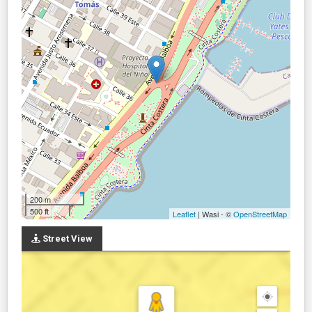
200 m
500 ft
Leaflet
| Wasi - ©
OpenStreetMap
Street View