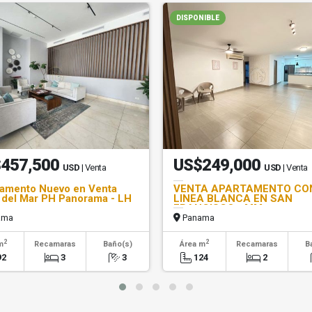
DISPONIBLE
457,500
US$249,000
USD
| Venta
USD
| Venta
amento Nuevo en Venta
VENTA APARTAMENTO CO
del Mar PH Panorama - LH
LINEA BLANCA EN SAN
FRANCISCO - MM
ama
Panama
2
2
m
Recamaras
Baño(s)
Área m
Recamaras
B
92
3
3
124
2