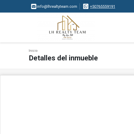
info@lhrealtyteam.com
+50765559191
Inicio
Detalles del inmueble