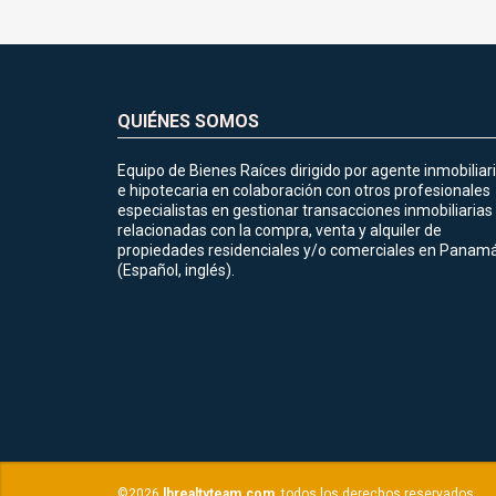
QUIÉNES SOMOS
Equipo de Bienes Raíces dirigido por agente inmobiliar
e hipotecaria en colaboración con otros profesionales
especialistas en gestionar transacciones inmobiliarias
relacionadas con la compra, venta y alquiler de
propiedades residenciales y/o comerciales en Panamá
(Español, inglés).
©2026
lhrealtyteam.com
, todos los derechos reservados.