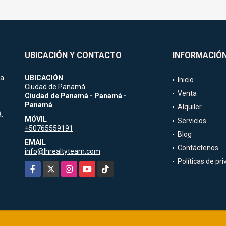
UBICACIÓN Y CONTACTO
INFORMACIÓ
ia
UBICACIÓN
Inicio
Ciudad de Panamá
Venta
Ciudad de Panamá - Panamá -
Panamá
Alquiler
.
MÓVIL
Servicios
+50765559191
Blog
EMAIL
Contáctenos
info@lhrealtyteam.com
Políticas de pr
Facebook
X
Instagram
YouTube
TikTok