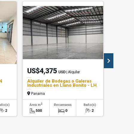
US$4,375
US$42
USD
| Alquiler
N
Alquiler de Bodegas o Galeras
Venta Cas
Industriales en Llano Bonito - LH
cerca de 
Panama
Panama
2
2
año(s)
Área m
Recamaras
Baño(s)
Área m
2
500
0
2
317.01