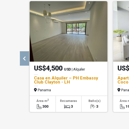
US$4,500
US$
USD
| Alquiler
Casa en Alquiler – PH Embassy
Apart
Club Clayton - LH
Coco 
Panama
Pan
2
Área m
Recamaras
Baño(s)
Área 
300
3
3
1