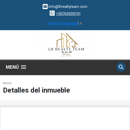
info@lhrealtyteam.com
+50765559191
Select Language
▼
MENÚ
Inicio
Detalles del inmueble