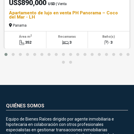
US$890,000
USD
| Venta
Apartamento de lujo en venta PH Panorama – Coco
del Mar - LH
Panama
2
Área m
Recamaras
Baño(s)
352
3
3
QUIÉNES SOMOS
Equipo de Bienes Raíces dirigido por agente inmobiliaria e
hipotecaria en colaboración con otros profesionales
especialistas en gestionar transacciones inmobiliarias